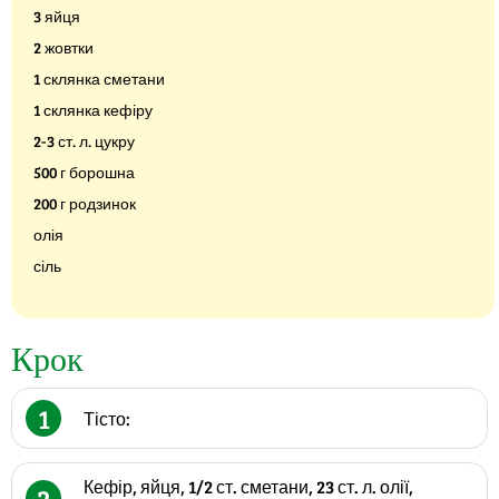
3 яйця
2 жовтки
1 склянка сметани
1 склянка кефіру
2-3 ст. л. цукру
500 г борошна
200 г родзинок
олія
сіль
Крок
1
Тісто:
Кефір, яйця, 1/2 ст. сметани, 23 ст. л. олії,
2