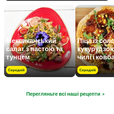
Мексиканський
Піца із со
салат з пастою та
кукурудзою
тунцем
чилі і ков
Середній
Середній
Перегляньте всі наші рецепти
>