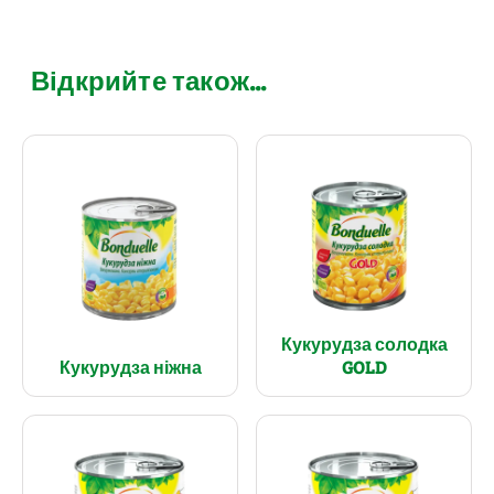
Відкрийте також...
Кукурудза солодка
Кукурудза ніжна
GOLD