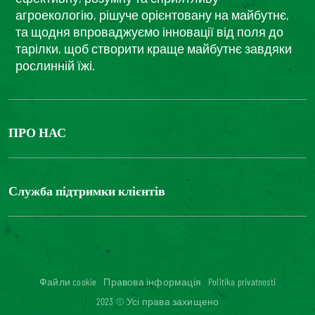
агроекологію, рішуче орієнтовану на майбутнє,
та щодня впроваджуємо інновації від поля до
тарілки, щоб створити краще майбутнє завдяки
рослинній їжі.
ПРО НАС
The Bonduelle group
Louis Bonduelle Foundation
Служба підтримки клієнтів
Зв'яжіться з нами
Часті запитання
Цифрова доступність: невідповідність
Файли cookie
Правова інформація
Politika privatnosti
2023 © Усі права захищено