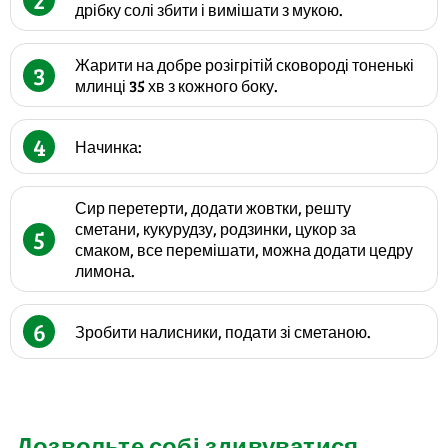
дрібку солі збити і вимішати з мукою.
Жарити на добре розігрітій сковороді тоненькі
3
млинці 35 хв з кожного боку.
4
Начинка:
Сир перетерти, додати жовтки, решту
сметани, кукурудзу, родзинки, цукор за
5
смаком, все перемішати, можна додати цедру
лимона.
6
Зробити налисники, подати зі сметаною.
Дозвольте собі здивуватися