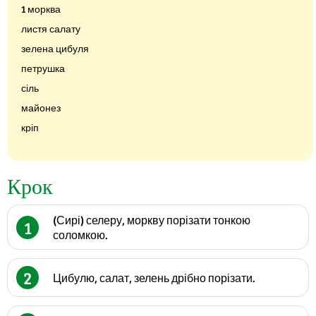
1 морква
листя салату
зелена цибуля
петрушка
сіль
майонез
кріп
Крок
(Сирі) селеру, моркву порізати тонкою
1
соломкою.
2
Цибулю, салат, зелень дрібно порізати.