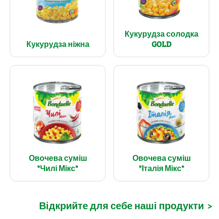
Кукурудза солодка
Кукурудза ніжна
GOLD
Овочева суміш
Овочева суміш
"Чилі Мікс"
"Італія Мікс"
Відкрийте для себе наші продукти
>