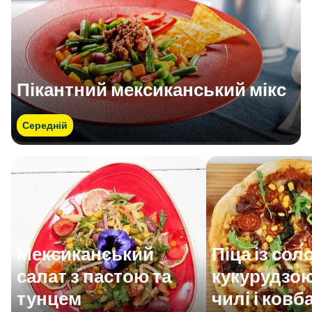
Пікантний мексиканський мікс
Середній
Мексиканський
Піца із со
салат з пастою та
кукурудзою
тунцем
чилі і ков