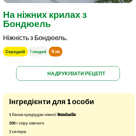
На ніжних крилах з
Бондюель
Ніжність з Бондюель.
Середній
1 людей
15 mn
НАДРУКУВАТИ РЕЦЕПТ
Інгредієнти для 1 особи
1 банка кукурудзи ніжної
Bonduelle
200 г сиру овечого
1 селера