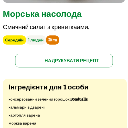
Морська насолода
Смачний салат з креветкаами.
Середній
1 людей
30 mn
НАДРУКУВАТИ РЕЦЕПТ
Інгредієнти для 1 особи
консервований зелений горошок
Bonduelle
кальмари відварені
картопля варена
морква варена