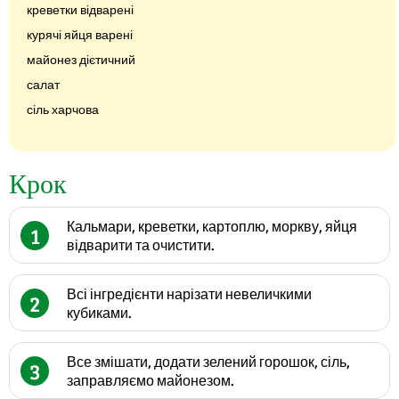
креветки відварені
курячі яйця варені
майонез дієтичний
салат
сіль харчова
Крок
Кальмари, креветки, картоплю, моркву, яйця
1
відварити та очистити.
Всі інгредієнти нарізати невеличкими
2
кубиками.
Все змішати, додати зелений горошок, сіль,
3
заправляємо майонезом.