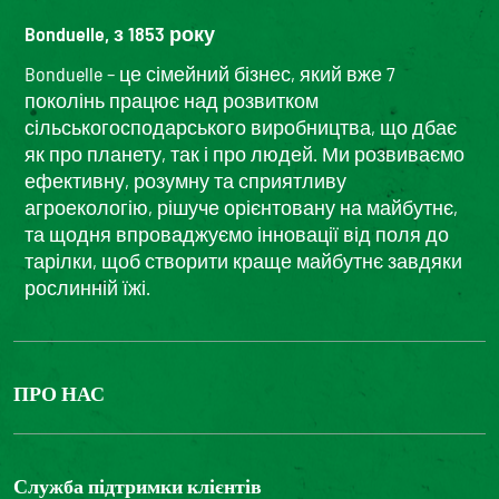
Bonduelle, з 1853 року
Bonduelle – це сімейний бізнес, який вже 7
поколінь працює над розвитком
сільськогосподарського виробництва, що дбає
як про планету, так і про людей. Ми розвиваємо
ефективну, розумну та сприятливу
агроекологію, рішуче орієнтовану на майбутнє,
та щодня впроваджуємо інновації від поля до
тарілки, щоб створити краще майбутнє завдяки
рослинній їжі.
ПРО НАС
The Bonduelle group
Louis Bonduelle Foundation
Служба підтримки клієнтів