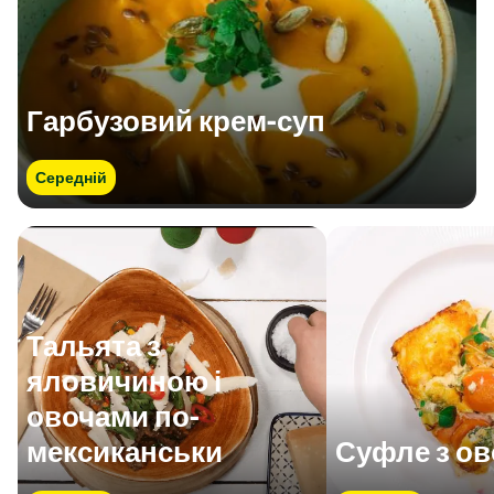
Гарбузовий крем-суп
Середній
Тальята з
яловичиною і
овочами по-
мексиканськи
Суфле з о