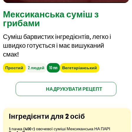
Мексиканська суміш з
грибами
Суміш барвистих інгредієнтів, легко і
швидко готується і має вишуканий
смак!
Простий
2 людей
10 mn
Вегетаріанський
НАДРУКУВАТИ РЕЦЕПТ
Інгредієнти для 2 осіб
1 пачка (400 г) овочевої суміші Мексиканська НА ПАРІ