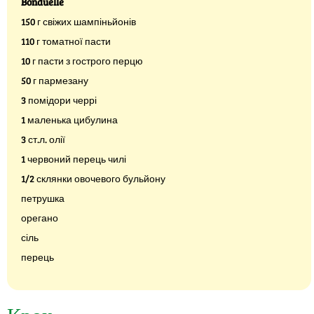
Bonduelle
150 г свіжих шампіньйонів
110 г томатної пасти
10 г пасти з гострого перцю
50 г пармезану
3 помідори черрі
1 маленька цибулина
3 ст.л. олії
1 червоний перець чилі
1/2 склянки овочевого бульйону
петрушка
орегано
сіль
перець