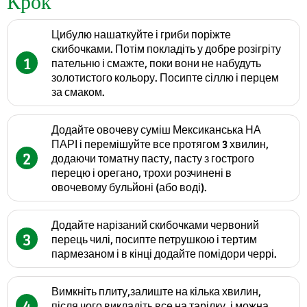
Крок
Цибулю нашаткуйте і гриби поріжте
скибочками. Потім покладіть у добре розігріту
1
пательню і смажте, поки вони не набудуть
золотистого кольору. Посипте сіллю і перцем
за смаком.
Додайте овочеву суміш Мексиканська НА
ПАРІ і перемішуйте все протягом 3 хвилин,
2
додаючи томатну пасту, пасту з гострого
перецю і орегано, трохи розчинені в
овочевому бульйоні (або воді).
Додайте нарізаний скибочками червоний
3
перець чилі, посипте петрушкою і тертим
пармезаном і в кінці додайте помідори черрі.
Вимкніть плиту,залиште на кілька хвилин,
4
після чого викладіть все на тарілку, і можна