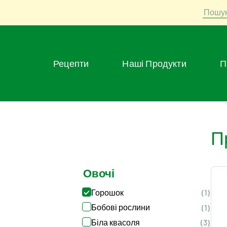
Пошу
Рецепти
Наші Продукти
>
Ovochi
>
Ovochi : Horoshok
П
Овочі
Горошок
(1)
Бобові рослини
(1)
Біла квасоля
(3)