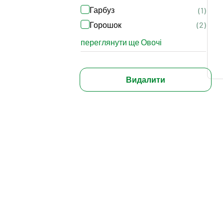
Гарбуз
(1)
Горошок
(2)
переглянути ще Овочі
Видалити