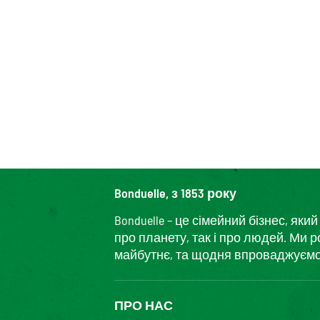
Bonduelle, з 1853 року
Bonduelle – це сімейний бізнес, я
про планету, так і про людей. Ми 
майбутнє, та щодня впроваджуємо і
ПРО НАС