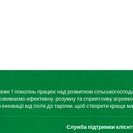
кий вже 7 поколінь працює над розвитком сільськогоспо
розвиваємо ефективну, розумну та сприятливу агроеко
нновації від поля до тарілки, щоб створити краще ма
Служба підтримки клієнт