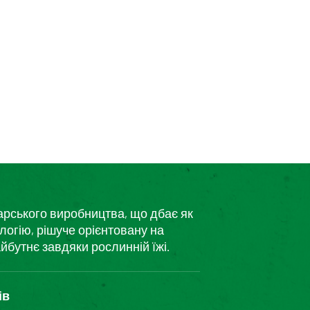
дарського виробництва, що дбає як
логію, рішуче орієнтовану на
йбутнє завдяки рослинній їжі.
ів