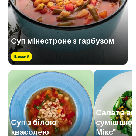
Суп мінестроне з гарбузом
Важкий
Салат з а
Суп з білою
сумішшю 
квасолею
Мікс"