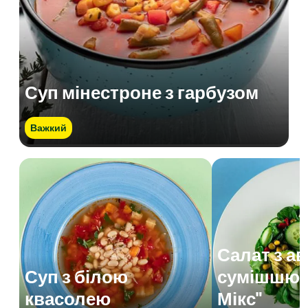
Суп мінестроне з гарбузом
Важкий
Салат з а
Суп з білою
сумішшю 
квасолею
Мікс"