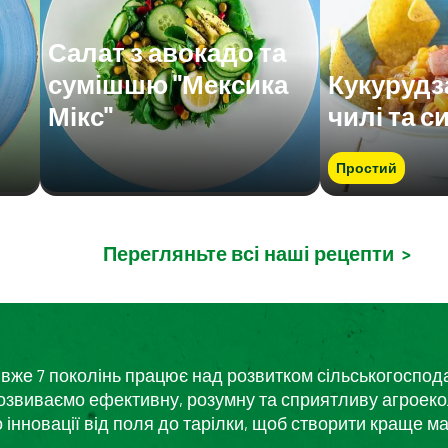
Салат з авокадо та
сумішшю "Мексика
Кукурудз
Мікс"
чилі та с
Простий
Перегляньте всі наші рецепти
>
кий вже 7 поколінь працює над розвитком сільськогоспо
розвиваємо ефективну, розумну та сприятливу агроеко
нновації від поля до тарілки, щоб створити краще ма