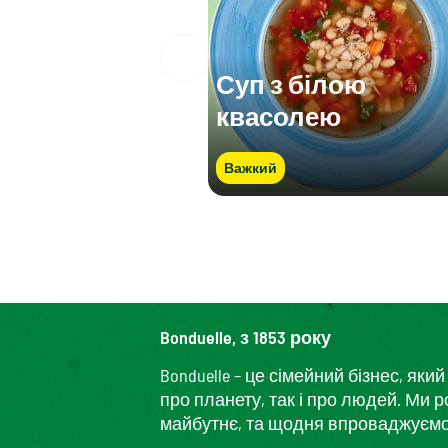
Суп з білою
квасолею
Важкий
Bonduelle, з 1853 року
Bonduelle – це сімейний бізнес, я
про планету, так і про людей. Ми 
майбутнє, та щодня впроваджуємо і