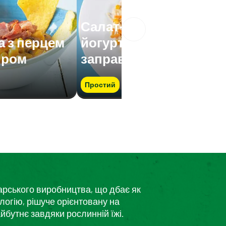
Салат-асорті з
а з перцем
йогуртовою
иром
заправкою
Простий
дарського виробництва, що дбає як
логію, рішуче орієнтовану на
йбутнє завдяки рослинній їжі.