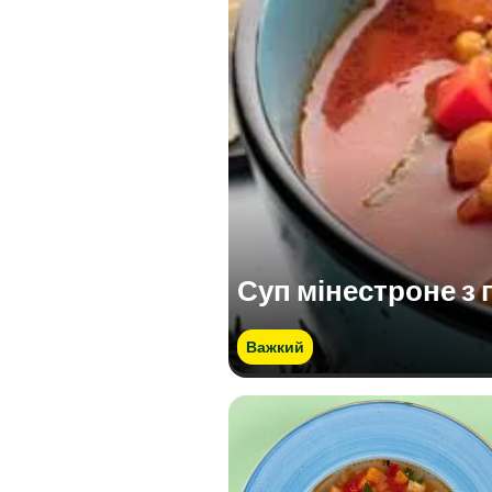
Суп мінестроне з 
Важкий