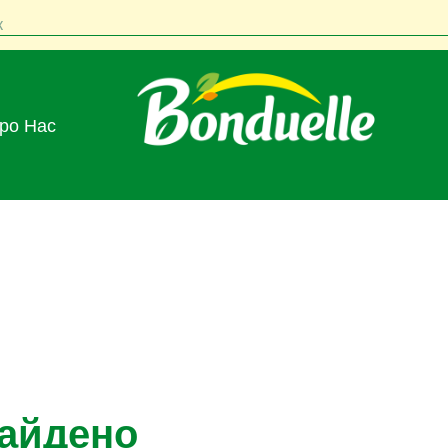
к
Про Нас
найдено