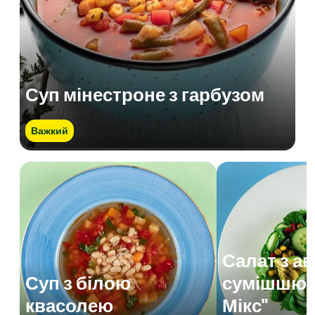
Суп мінестроне з гарбузом
Важкий
Салат з а
Суп з білою
сумішшю 
квасолею
Мікс"