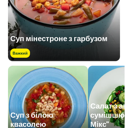
Суп мінестроне з гарбузом
Важкий
Салат з а
Суп з білою
сумішшю 
квасолею
Мікс"