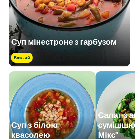
Суп мінестроне з гарбузом
Важкий
Салат з а
Суп з білою
сумішшю 
квасолею
Мікс"