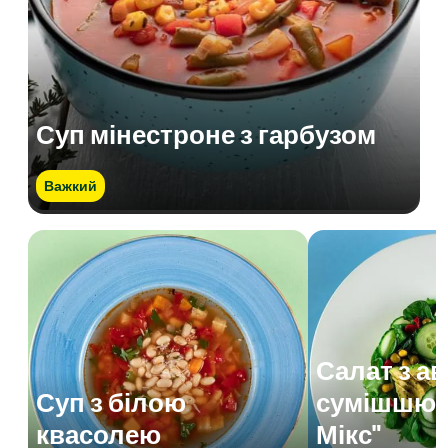
Суп мінестроне з гарбузом
Важкий
Салат з а
Суп з білою
сумішшю 
квасолею
Мікс"