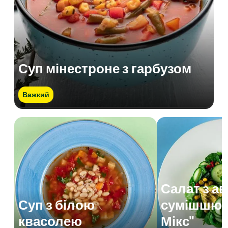
Суп мінестроне з гарбузом
Важкий
Салат з а
Суп з білою
сумішшю 
квасолею
Мікс"