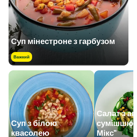
Суп мінестроне з гарбузом
Важкий
Салат з а
Суп з білою
сумішшю 
квасолею
Мікс"