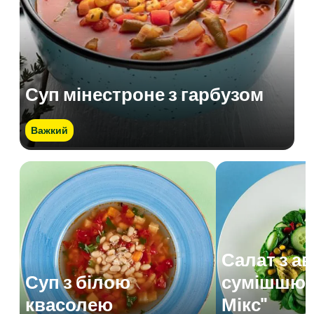
Суп мінестроне з гарбузом
Важкий
Салат з а
Суп з білою
сумішшю 
квасолею
Мікс"