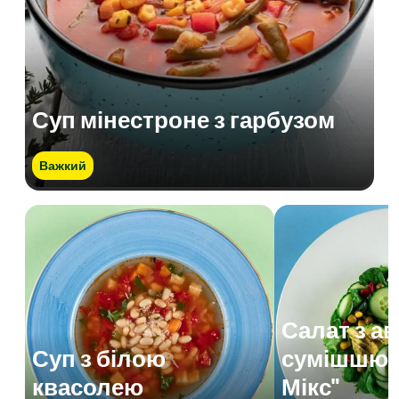
Суп мінестроне з гарбузом
Важкий
Салат з а
Суп з білою
сумішшю 
квасолею
Мікс"