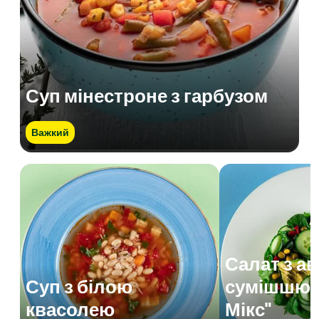
Суп мінестроне з гарбузом
Важкий
Салат з а
Суп з білою
сумішшю 
квасолею
Мікс"