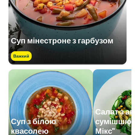
Суп мінестроне з гарбузом
Важкий
Салат з а
Суп з білою
сумішшю 
квасолею
Мікс"