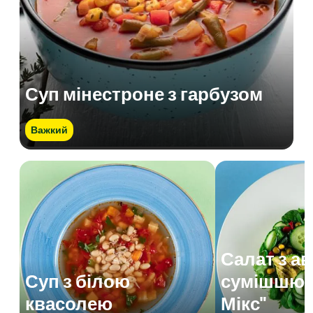
Суп мінестроне з гарбузом
Важкий
Салат з а
Суп з білою
сумішшю 
квасолею
Мікс"