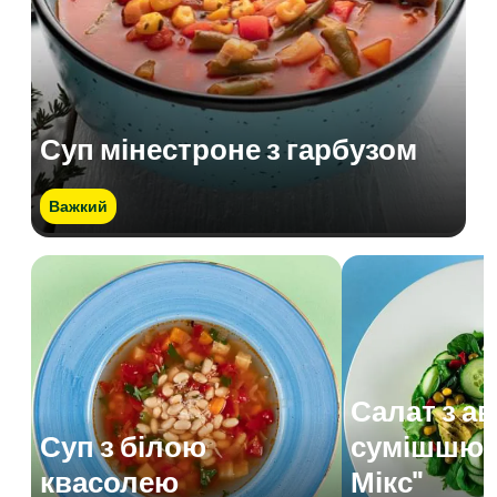
Суп мінестроне з гарбузом
Важкий
Салат з а
Суп з білою
сумішшю 
квасолею
Мікс"