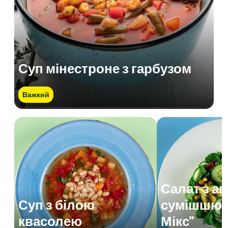
Суп мінестроне з гарбузом
Важкий
Салат з а
Суп з білою
сумішшю 
квасолею
Мікс"