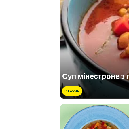
Суп мінестроне з 
Важкий