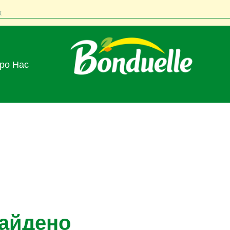
к
Про Нас
найдено