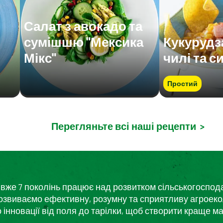
Салат з авокадо та
сумішшю "Мексика
Кукурудз
Мікс"
чилі та с
Простий
Перегляньте всі наші рецепти
>
кий вже 7 поколінь працює над розвитком сільськогоспо
розвиваємо ефективну, розумну та сприятливу агроеко
нновації від поля до тарілки, щоб створити краще ма