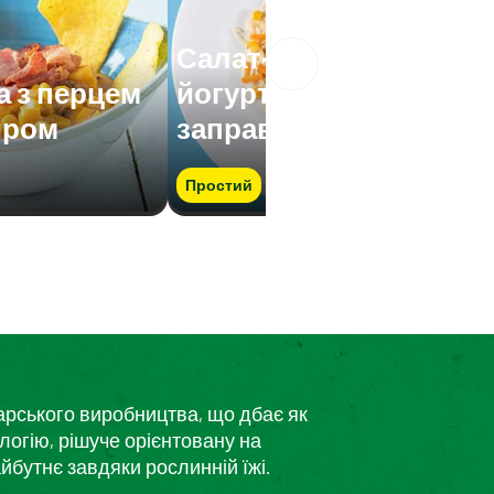
Салат-асорті з
а з перцем
йогуртовою
иром
заправкою
Простий
дарського виробництва, що дбає як
логію, рішуче орієнтовану на
йбутнє завдяки рослинній їжі.