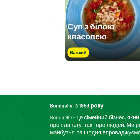
Суп з білою
квасолею
Важкий
Bonduelle, з 1853 року
Bonduelle – це сімейний бізнес, я
про планету, так і про людей. Ми 
майбутнє, та щодня впроваджуємо і