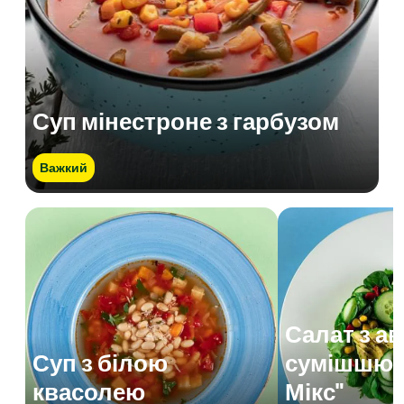
Суп мінестроне з гарбузом
Важкий
Салат з а
Суп з білою
сумішшю 
квасолею
Мікс"