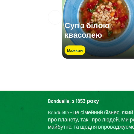
Суп з білою
квасолею
Важкий
Bonduelle, з 1853 року
Bonduelle – це сімейний бізнес, я
про планету, так і про людей. Ми 
майбутнє, та щодня впроваджуємо і