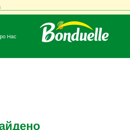
к
Про Нас
найдено