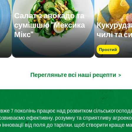
Салат з авокадо та
сумішшю "Мексика
Кукурудз
Мікс"
чилі та с
Простий
Перегляньте всі наші рецепти
>
кий вже 7 поколінь працює над розвитком сільськогоспо
розвиваємо ефективну, розумну та сприятливу агроеко
нновації від поля до тарілки, щоб створити краще ма