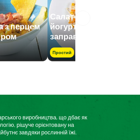
Салат-асорті з
а з перцем
йогуртовою
иром
заправкою
Простий
дарського виробництва, що дбає як
логію, рішуче орієнтовану на
йбутнє завдяки рослинній їжі.