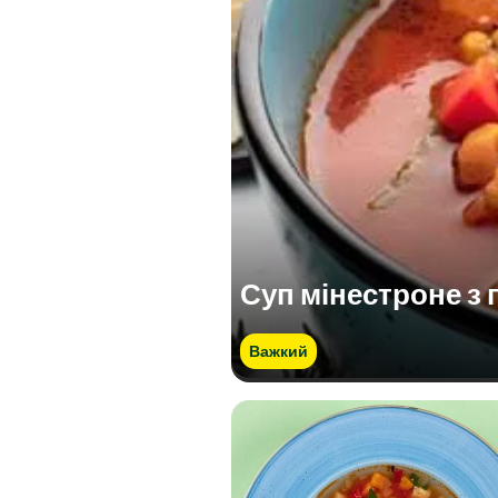
Суп мінестроне з 
Важкий