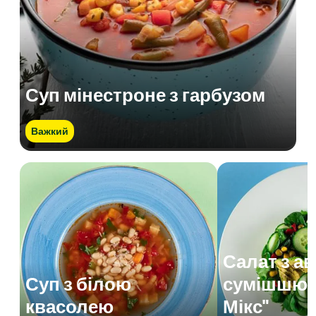
Суп мінестроне з гарбузом
Важкий
Салат з а
Суп з білою
сумішшю 
квасолею
Мікс"