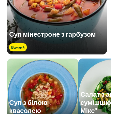
Суп мінестроне з гарбузом
Важкий
Салат з а
Суп з білою
сумішшю 
квасолею
Мікс"