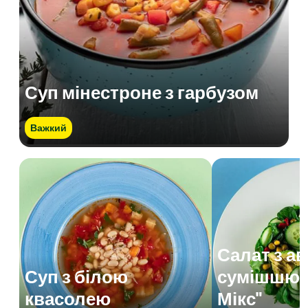
Суп мінестроне з гарбузом
Важкий
Салат з а
Суп з білою
сумішшю 
квасолею
Мікс"