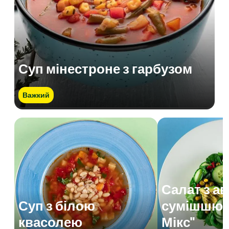
Суп мінестроне з гарбузом
Важкий
Салат з а
Суп з білою
сумішшю 
квасолею
Мікс"