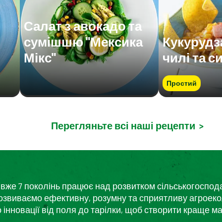
Салат з авокадо та
сумішшю "Мексика
Кукурудз
Мікс"
чилі та с
Простий
Перегляньте всі наші рецепти
>
кий вже 7 поколінь працює над розвитком сільськогоспо
розвиваємо ефективну, розумну та сприятливу агроеко
нновації від поля до тарілки, щоб створити краще ма