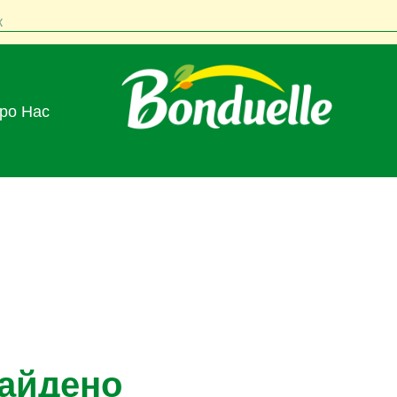
к
Про Нас
найдено