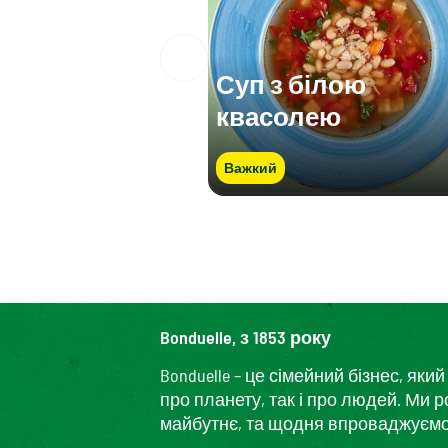
Суп з білою
квасолею
Важкий
Bonduelle, з 1853 року
Bonduelle – це сімейний бізнес, я
про планету, так і про людей. Ми 
майбутнє, та щодня впроваджуємо і