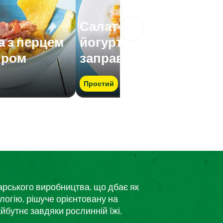
Салат-асорті з
а з перцем
йогуртовою
иром
заправкою
Простий
дарського виробництва, що дбає як
логію, рішуче орієнтовану на
йбутнє завдяки рослинній їжі.