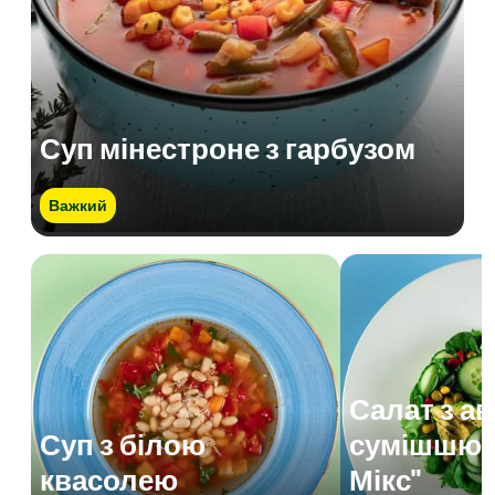
Суп мінестроне з гарбузом
Важкий
Салат з а
Суп з білою
сумішшю 
квасолею
Мікс"