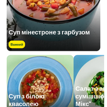
Суп мінестроне з гарбузом
Важкий
Салат з а
Суп з білою
сумішшю 
квасолею
Мікс"