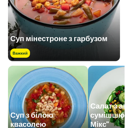
Суп мінестроне з гарбузом
Важкий
Салат з а
Суп з білою
сумішшю 
квасолею
Мікс"