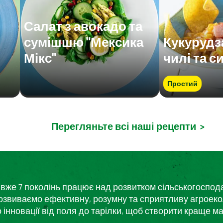
Салат з авокадо та
сумішшю "Мексика
Кукурудз
Мікс"
чилі та с
Простий
Перегляньте всі наші рецепти
>
кий вже 7 поколінь працює над розвитком сільськогоспо
розвиваємо ефективну, розумну та сприятливу агроеко
нновації від поля до тарілки, щоб створити краще ма