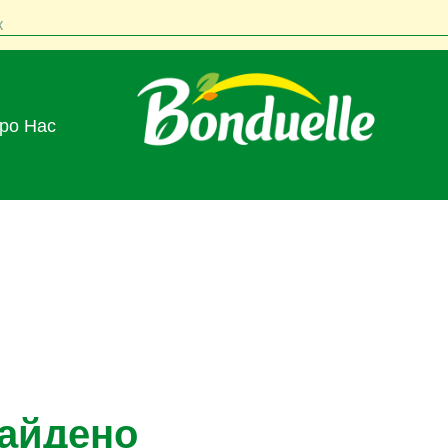
к
Про Нас
найдено