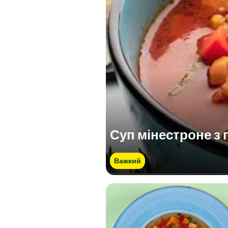
Суп мінестроне з 
Важкий