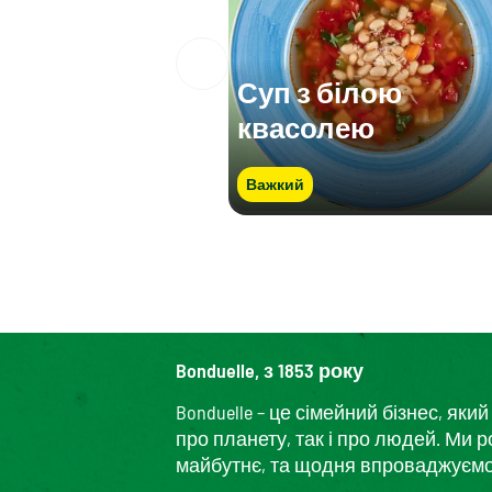
Суп з білою
квасолею
Важкий
Bonduelle, з 1853 року
Bonduelle – це сімейний бізнес, я
про планету, так і про людей. Ми 
майбутнє, та щодня впроваджуємо і