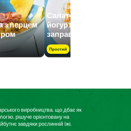
Салат-асорті з
а з перцем
йогуртовою
иром
заправкою
Простий
дарського виробництва, що дбає як
логію, рішуче орієнтовану на
йбутнє завдяки рослинній їжі.