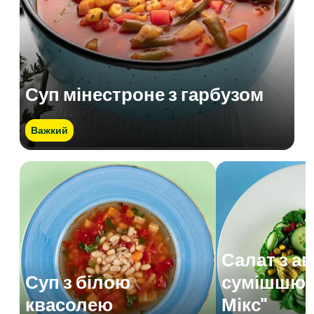
Суп мінестроне з гарбузом
Важкий
Салат з а
Суп з білою
сумішшю 
квасолею
Мікс"