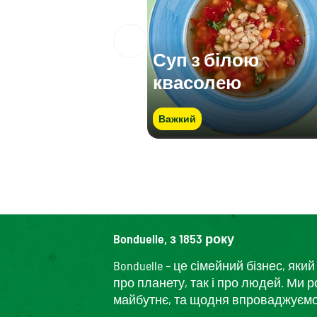
Суп з білою
квасолею
Важкий
Bonduelle, з 1853 року
Bonduelle – це сімейний бізнес, я
про планету, так і про людей. Ми 
майбутнє, та щодня впроваджуємо і