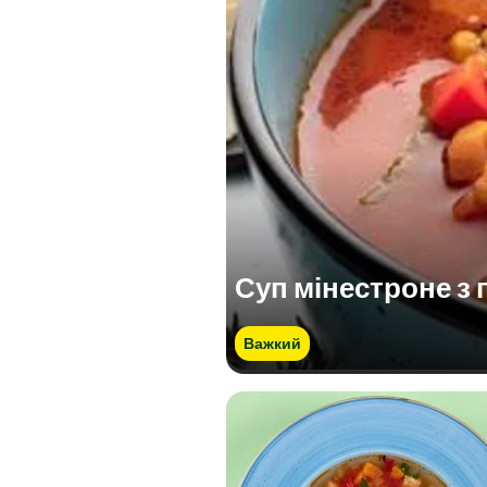
Суп мінестроне з 
Важкий