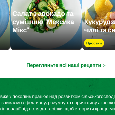
Салат з авокадо та
сумішшю "Мексика
Кукурудз
Мікс"
чилі та с
Простий
Перегляньте всі наші рецепти
>
кий вже 7 поколінь працює над розвитком сільськогоспо
розвиваємо ефективну, розумну та сприятливу агроеко
нновації від поля до тарілки, щоб створити краще ма