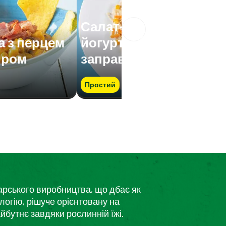
Салат-асорті з
а з перцем
йогуртовою
иром
заправкою
Простий
дарського виробництва, що дбає як
логію, рішуче орієнтовану на
йбутнє завдяки рослинній їжі.