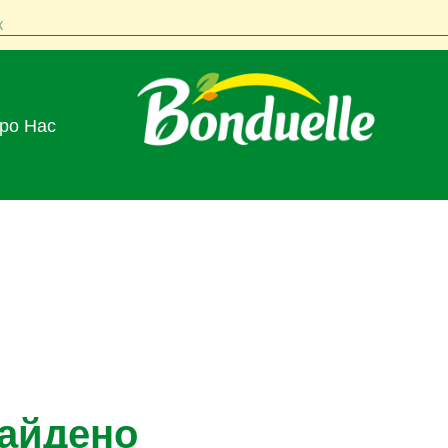
к
Про Нас
найдено