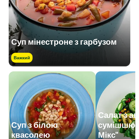
Суп мінестроне з гарбузом
Важкий
Салат з а
Суп з білою
сумішшю 
квасолею
Мікс"