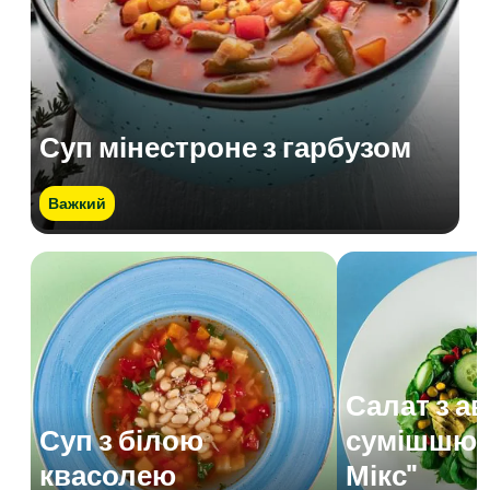
Суп мінестроне з гарбузом
Важкий
Салат з а
Суп з білою
сумішшю 
квасолею
Мікс"