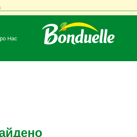
к
Про Нас
найдено