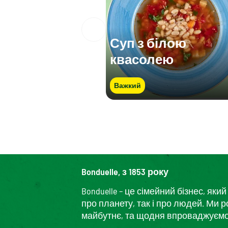
Суп з білою
квасолею
Важкий
Bonduelle, з 1853 року
Bonduelle – це сімейний бізнес, я
про планету, так і про людей. Ми 
майбутнє, та щодня впроваджуємо і