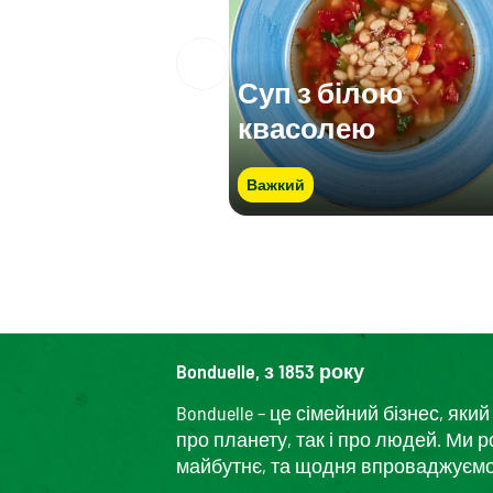
Суп з білою
квасолею
Важкий
Bonduelle, з 1853 року
Bonduelle – це сімейний бізнес, я
про планету, так і про людей. Ми 
майбутнє, та щодня впроваджуємо і