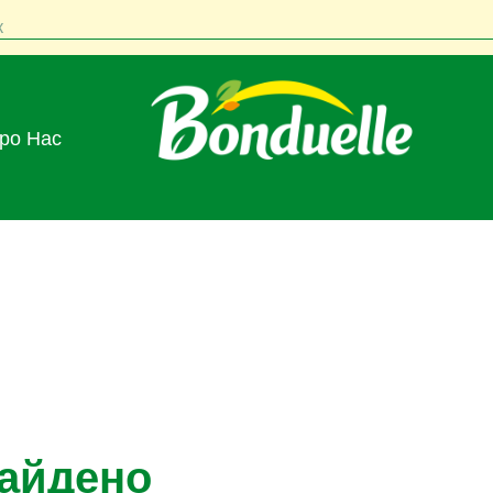
к
Про Нас
найдено