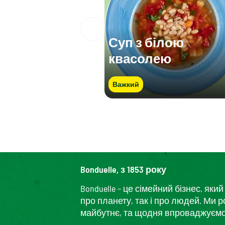
Суп з білою
квасолею
Важкий
Bonduelle, з 1853 року
Bonduelle – це сімейний бізнес, я
про планету, так і про людей. Ми 
майбутнє, та щодня впроваджуємо і