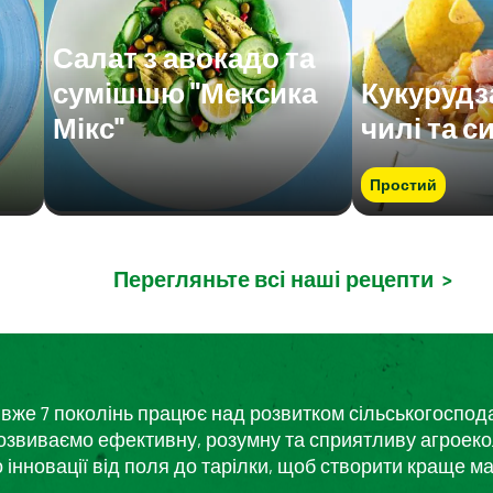
Салат з авокадо та
сумішшю "Мексика
Кукурудз
Мікс"
чилі та с
Простий
Перегляньте всі наші рецепти
>
кий вже 7 поколінь працює над розвитком сільськогоспо
розвиваємо ефективну, розумну та сприятливу агроеко
нновації від поля до тарілки, щоб створити краще ма