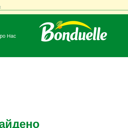
к
Про Нас
найдено