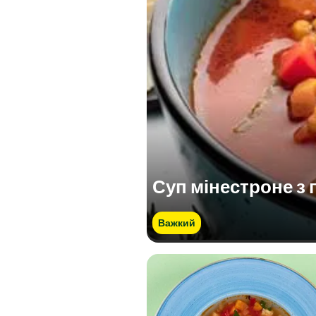
Суп мінестроне з 
Важкий