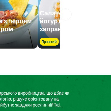
Салат-асорті з
а з перцем
йогуртовою
иром
заправкою
Простий
дарського виробництва, що дбає як
логію, рішуче орієнтовану на
йбутнє завдяки рослинній їжі.