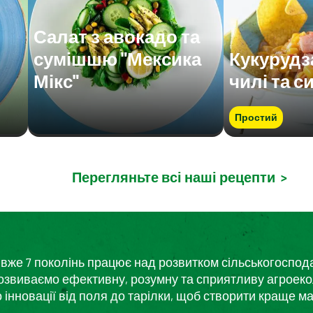
Салат з авокадо та
сумішшю "Мексика
Кукурудз
Мікс"
чилі та с
Простий
Перегляньте всі наші рецепти
>
кий вже 7 поколінь працює над розвитком сільськогоспо
розвиваємо ефективну, розумну та сприятливу агроеко
нновації від поля до тарілки, щоб створити краще ма