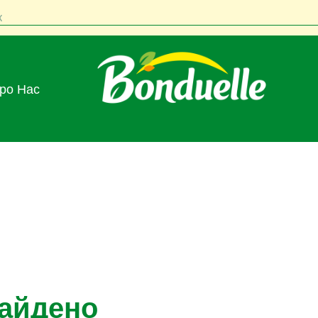
к
Про Нас
найдено