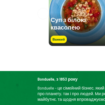
Суп з білою
квасолею
Важкий
Bonduelle, з 1853 року
Bonduelle – це сімейний бізнес, я
про планету, так і про людей. Ми 
майбутнє, та щодня впроваджуємо і