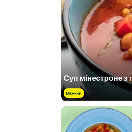
Суп мінестроне з 
Важкий