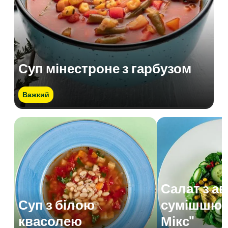
Суп мінестроне з гарбузом
Важкий
Салат з а
Суп з білою
сумішшю 
квасолею
Мікс"